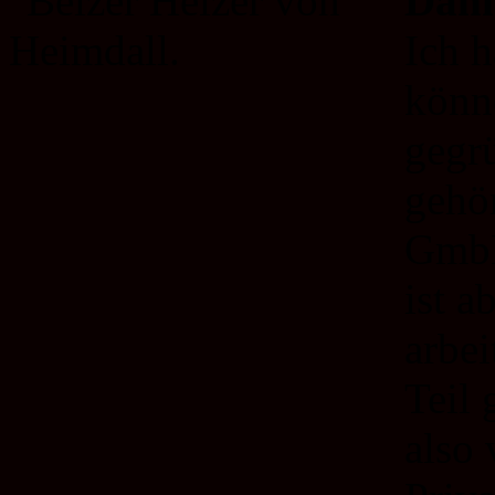
Dann
Ich h
könn
gegr
gehö
GmbH
ist a
arbei
Teil 
also 