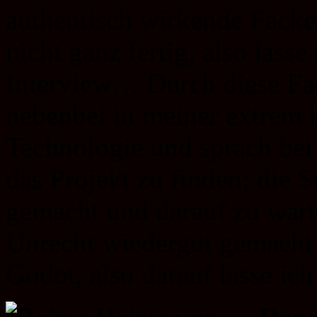
authentisch wirkende Facke
nicht ganz fertig, also lasse
Interview… Durch diese Fac
nebenbei in meiner extrem k
Technologie und sprach bei
das Projekt zu finden; die S
gemacht und darauf zu warte
Unrecht wiedergut gemacht 
Godot, also darauf lasse i