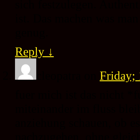
sich festzulegen. Authen
ist. Das machen was man 
genug.
Reply
↓
cleopatra
on
Friday;
fuer mich ist das nicht 
miteinander im fluss ble
anziehung schauen, ob es 
nachzugehen, ohne gleic