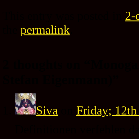
This entry was posted in
2-
the
permalink
.
2 thoughts on “
Monogam
Stefan Eigenmann)
”
Siva
on
Friday; 12th
Definitionen verfehlen da