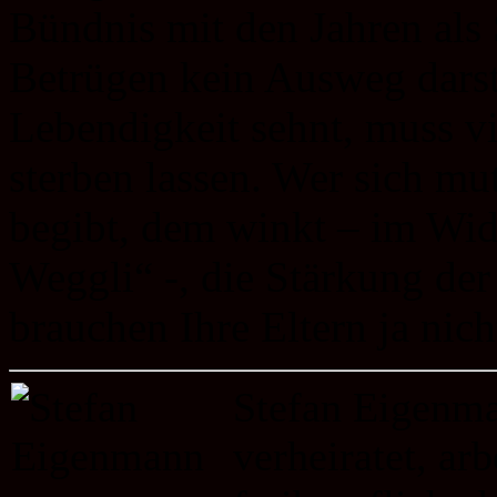
Bündnis mit den Jahren als 
Betrügen kein Ausweg darst
Lebendigkeit sehnt, muss vi
sterben lassen. Wer sich mu
begibt, dem winkt – im Wi
Weggli“ -, die Stärkung der
brauchen Ihre Eltern ja nich
Stefan Eigenma
verheiratet, ar