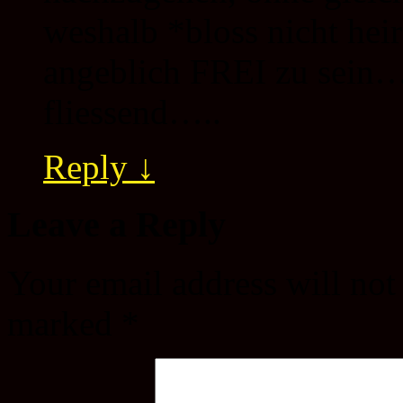
weshalb *bloss nicht hei
angeblich FREI zu sein….
fliessend…..
Reply
↓
Leave a Reply
Your email address will not
marked
*