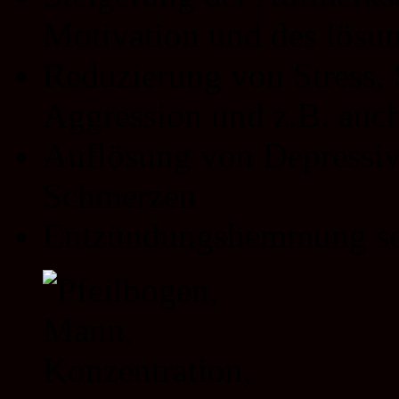
Motivation und des lösu
Reduzierung von Stress, 
Aggression und z.B. auc
Auflösung von Depressiv
Schmerzen
Entzündungshemmung so