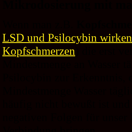
Mikrodosierung mit mag
Wenn man z.B.
Kopfschme
LSD und Psilocybin wirken 
Kopfschmerzen
) die erst 
Mindestmenge an Wasser tägl
Psilocybin zur Erkenntnis, 
Mindestmenge Wasser täglic
häufig nicht bewußt ist und
negativen Folgen für unser 
Verbindung bringen.