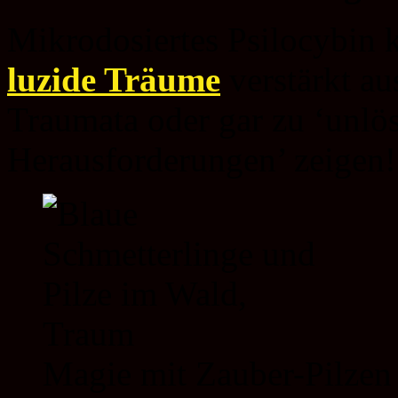
Mikrodosiertes Psilocybin
luzide Träume
verstärkt au
Traumata oder gar zu ‘unlö
Herausforderungen’ zeigen!
Magie mit Zauber-Pilzen