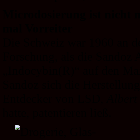
Microdosierung ist nicht 
mal Vorreiter
Die Schweiz war 1960 an de
Forschung, als die Sandoz
„Indocybin(R)“ auf den Ma
Sandoz sich die Herstellung
Entdecker von LSD,
Alber
hatte, patentieren ließ.