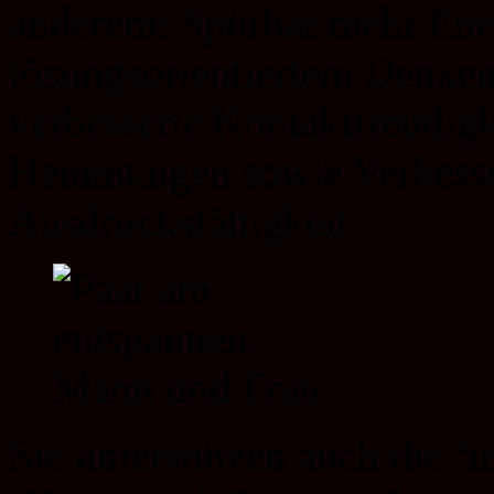
anderem: Spürbar mehr Ener
lösungsorientiertem Denke
verbesserte Kontaktfreudig
Hemmungen sowie Verbesse
Ausdrucksfähigkeit.
Sie unterstützen auch die 