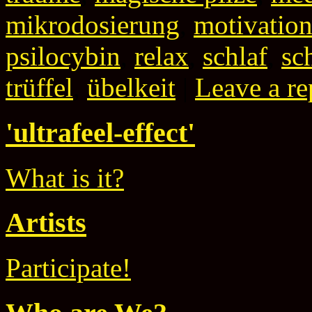
mikrodosierung
,
motivatio
psilocybin
,
relax
,
schlaf
,
sc
trüffel
,
übelkeit
|
Leave a re
'ultrafeel-effect'
What is it?
Artists
Participate!