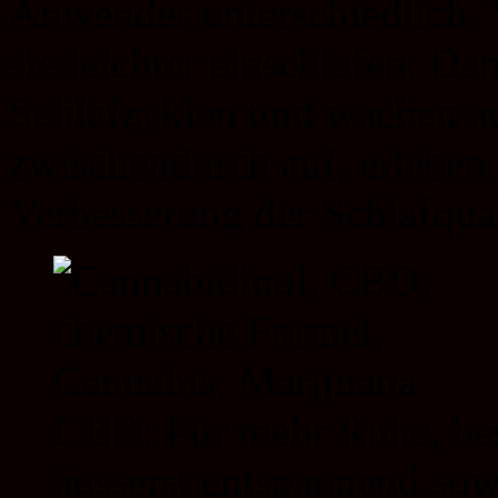
Anwender unterschiedlich. 
sie leichter einschlafen. Da
Schlafzyklen und wachen a
zwischendurch auf, erleben
Verbesserung der Schlafqua
CBD: Für mehr Ruhe, bes
äusserst entspannend sow