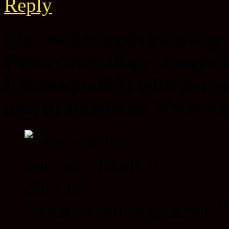
Reply
Ein ‘Nahrungsergänzungs-M
Psilocybinhaltige ‘magisch
Lebensqualität teilweise 
und dramatische Weise ve
Neustart mit magischer 