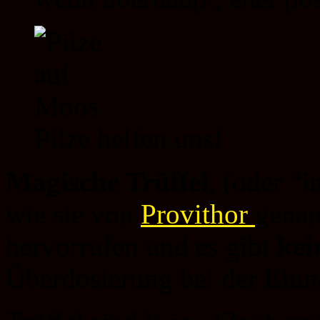
Pilze helfen uns!
Magische Trüffel
, (oder “
wie sie von
Provithor
genan
hervorrufen und es gibt
kei
Überdosierung bei der Ein