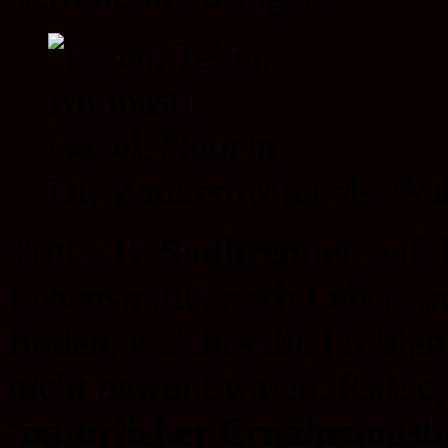
Die Zaubertrüffel als ‘N
Tritt z.B.
Sodbrennen
auf,
Lebensmittel nach Lebensmi
finden, welches die Problem
nicht bewußt waren. Psilocy
‘
natürlicher Ernährungsb