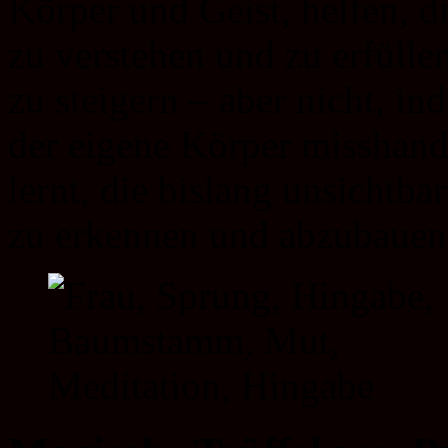
Körper und Geist, helfen, d
zu verstehen und zu erfülle
zu steigern – aber nicht, 
der eigene Körper misshand
lernt, die bislang unsichtb
zu erkennen und abzubauen