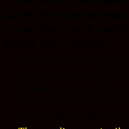
“New trials have shown 
highly effective in tre
researchers say it could
ignore the evidence…”
(“Neue Versuche haben ge
Psilocybin eine signifika
Behandlung von Depress
Einige Forscher sagen das
Beweislage zu ignoriere