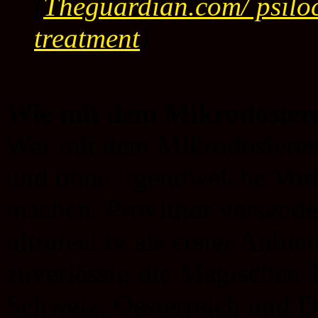
(
Theguardian.com/ psilo
treatment
)
Wie mit dem Mikrodosiere
Wer mit dem Mikrodosieren 
und ohne irgendwelche Vor
machen. Provithor versende
ultrafeel.tv als erster Anbi
zuverlässig die Magischen 
Schweiz, Oesterreich und D