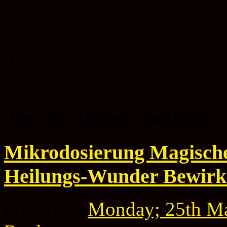
feast your eyes on
the world's most enchanting
Tag Archives:
medizin
Mikrodosierung Magische 
Heilungs-Wunder Bewirk
Posted on
Monday; 25th M