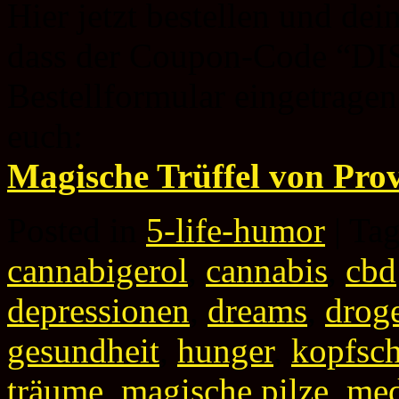
Hier jetzt bestellen und de
dass der Coupon-Code “
Bestellformular eingetragen 
euch:
Magische Trüffel von Pro
Posted in
5-life-humor
|
Ta
cannabigerol
,
cannabis
,
cbd
depressionen
,
dreams
,
drog
gesundheit
,
hunger
,
kopfsc
träume
,
magische pilze
,
med