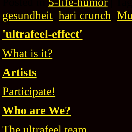
Posted in
5-life-humor
|
Ta
gesundheit
,
hari crunch
,
Mu
'ultrafeel-effect'
What is it?
Artists
Participate!
Who are We?
The ultrafeel team