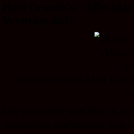
Hari Crunch's "Alles klar
Verstehst du!?
Ayurvedisches Hari Crunc
v
Die produkte von Hari Crun
yogischen traditionen von 