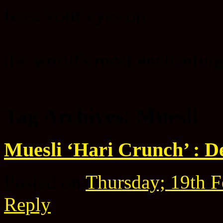
feast your eyes on
the world's most enchanting
Tag Archives:
Muesli
Muesli ‘Hari Crunch’ : De
Posted on
Thursday; 19th F
Reply