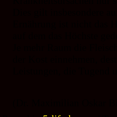
Krankheitsursachen nur s
Dies gilt insbesondere 
Ernährung ist nicht das H
auf dem das Höchste ged
Je mehr Raum die Fleisch
der Kost einnehmen, dest
Leistungen, die Tugend u
(Dr. Maximilian Oskar B